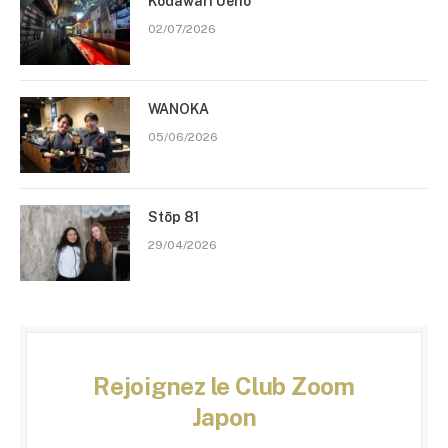
Kodawari Ueno
02/07/2026
WANOKA
05/06/2026
Stōp 81
29/04/2026
Rejoignez le Club Zoom
Japon