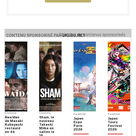
Voir plus de contenus sponsorisés
CONTENU SPONSORISÉ PAR
DIGIBU.NET
Cinéma
Cinéma
Festival
Festival
Kwaïdan
Sham, le
Japan
Japan
de Masaki
nouveau
Expo
Tours
Kobayashi
Takashi
Paris
Festival
restauré
Miike en
2026
2026
en 4k
salles le
16