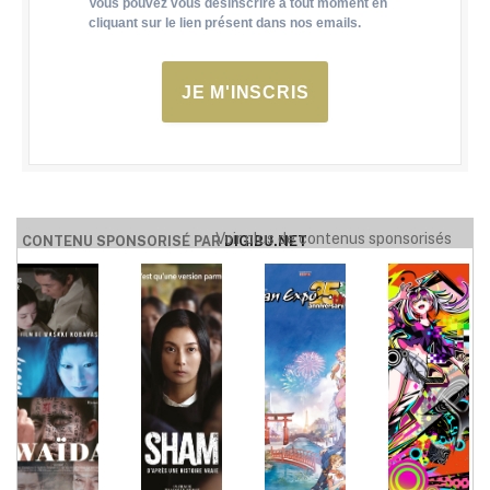
Vous pouvez vous désinscrire à tout moment en
cliquant sur le lien présent dans nos emails.
JE M'INSCRIS
Voir plus de contenus sponsorisés
CONTENU SPONSORISÉ PAR
DIGIBU.NET