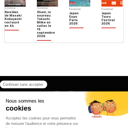
Cinéma
Cinéma
Festival
Festival
Kwaïdan
Sham, le
Japan
Japan
de Masaki
nouveau
Expo
Tours
Kobayashi
Takashi
Paris
Festival
restauré
Miike en
2026
2026
en 4k
salles le
16
septembre
2026
Facebook
Instagram
HOME
QUI SOMMES NOUS
CONTACT
POLITIQUE DE CONFIDENTIALITÉ
日本語