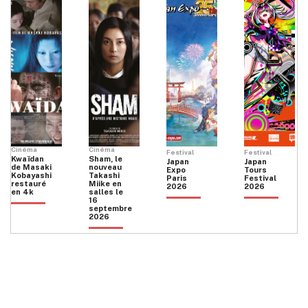
Cinéma
Cinéma
Festival
Festival
Kwaïdan
Sham, le
Japan
Japan
de Masaki
nouveau
Expo
Tours
Kobayashi
Takashi
Paris
Festival
restauré
Miike en
2026
2026
en 4k
salles le
16
septembre
2026