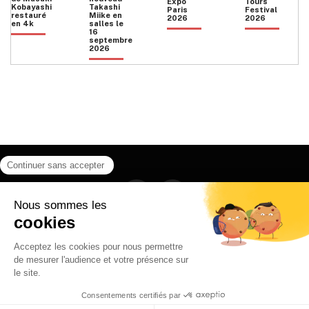
Expo
Tours
Kobayashi
Takashi
Paris
Festival
restauré
Miike en
2026
2026
en 4k
salles le
16
septembre
2026
Facebook
Instagram
HOME
QUI SOMMES NOUS
CONTACT
POLITIQUE DE CONFIDENTIALITÉ
日本語
© 2026 Ilyfunet communication