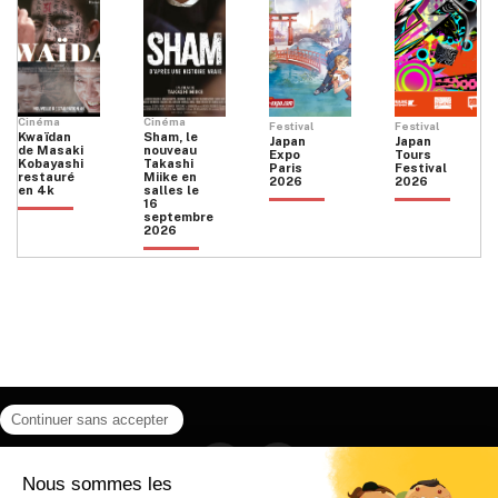
Cinéma
Cinéma
Festival
Festival
Kwaïdan
Sham, le
Japan
Japan
de Masaki
nouveau
Expo
Tours
Kobayashi
Takashi
Paris
Festival
restauré
Miike en
2026
2026
en 4k
salles le
16
septembre
2026
Facebook
Instagram