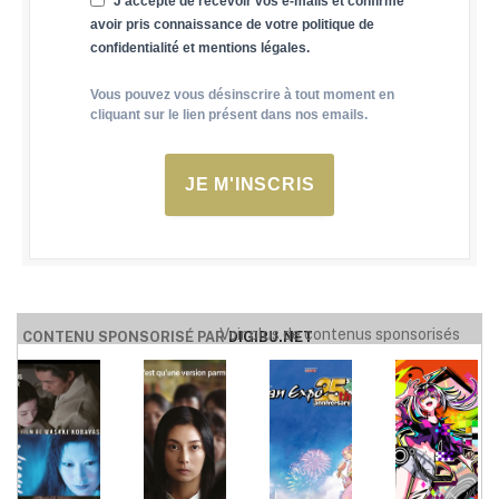
J'accepte de recevoir vos e-mails et confirme
avoir pris connaissance de votre politique de
confidentialité et mentions légales.
Vous pouvez vous désinscrire à tout moment en
cliquant sur le lien présent dans nos emails.
JE M'INSCRIS
Voir plus de contenus sponsorisés
CONTENU SPONSORISÉ PAR
DIGIBU.NET