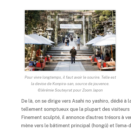
Pour vivre longtemps, il faut avoir le sourire. Telle est
la devise de Konpira-san, source de jouvence.
©Jérémie Souteyrat pour Zoom Japon
De là, on se dirige vers Asahi no yashiro, dédié à
tellement somptueux que la plupart des visiteurs p
Finement sculpté, il annonce d’autres trésors à veni
mène vers le bâtiment principal (hongû) et l’ema