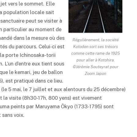
jet vers le sommet. Elle
la population locale sait
sanctuaire peut se visiter à
en particulier au moment de
mandé dans la mesure où des
Régulièrement, la société
tés du parcours. Celui-ci est
Kotoden sort ses trésors
comme cette rame de 1925
la porte Ichinosaka-torii
pour aller à Kotohira.
. L’un d’entre eux tient sous
©Jérémie Souteyrat pour
 que le kemari, jeu de ballon
Zoom Japon
, est pratiqué dans ce lieu.
(le 5 mai, le 7 juillet et aux alentours du 25 décembre)
nt la visite (8h30-17h, 800 yens) est vivement
suma peints par Maruyama Ôkyo (1733-1795) sont
 sans voix.