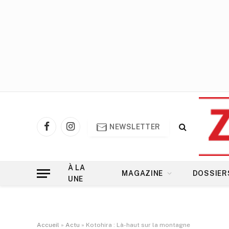
NEWSLETTER
Facebook
Instagram
À LA
MAGAZINE
DOSSIER
UNE
Accueil
»
Actu
»
Kotohira : Là-haut sur la montagne