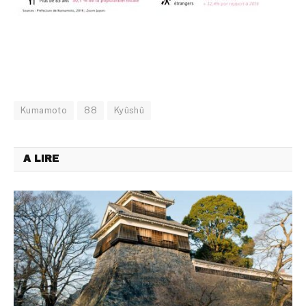
Kumamoto
88
Kyûshû
A LIRE