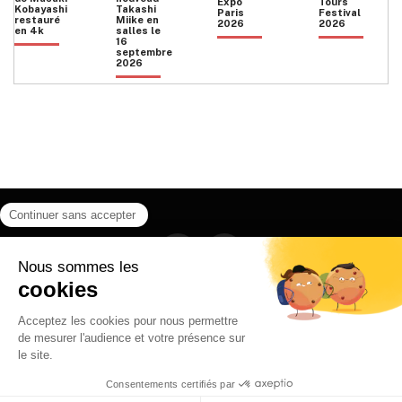
Expo
Tours
Kobayashi
Takashi
Paris
Festival
restauré
Miike en
2026
2026
en 4k
salles le
16
septembre
2026
Facebook
Instagram
HOME
QUI SOMMES NOUS
CONTACT
POLITIQUE DE CONFIDENTIALITÉ
日本語
© 2026 Ilyfunet communication