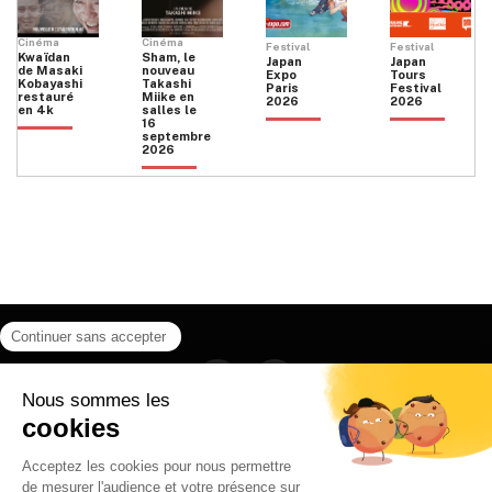
Cinéma
Cinéma
Festival
Festival
Kwaïdan
Sham, le
Japan
Japan
de Masaki
nouveau
Expo
Tours
Kobayashi
Takashi
Paris
Festival
restauré
Miike en
2026
2026
en 4k
salles le
16
septembre
2026
Facebook
Instagram
HOME
QUI SOMMES NOUS
CONTACT
POLITIQUE DE CONFIDENTIALITÉ
日本語