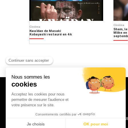
Cinéma
Cinéma
Sham, le
Kwaïdan de Masaki
Miike en 
Kobayashi restauré en 4k
septemb
HOME
QU