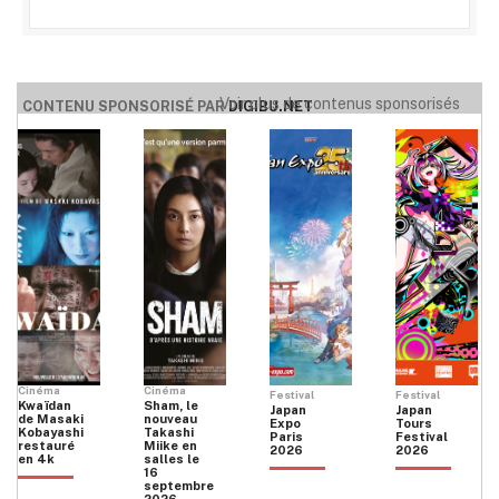
Voir plus de contenus sponsorisés
CONTENU SPONSORISÉ PAR
DIGIBU.NET
Cinéma
Cinéma
Festival
Festival
Kwaïdan
Sham, le
Japan
Japan
de Masaki
nouveau
Expo
Tours
Kobayashi
Takashi
Paris
Festival
restauré
Miike en
2026
2026
en 4k
salles le
16
septembre