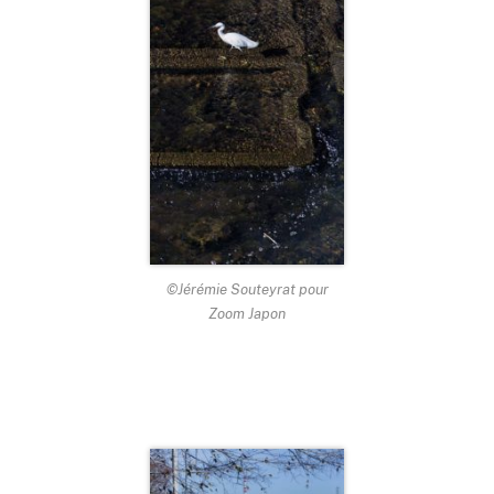
©Jérémie Souteyrat pour
Zoom Japon