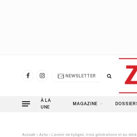
NEWSLETTER
Facebook
Instagram
À LA
MAGAZINE
DOSSIER
UNE
Accueil
»
Actu
»
L’avenir de kyôgen, trois générations et au-delà