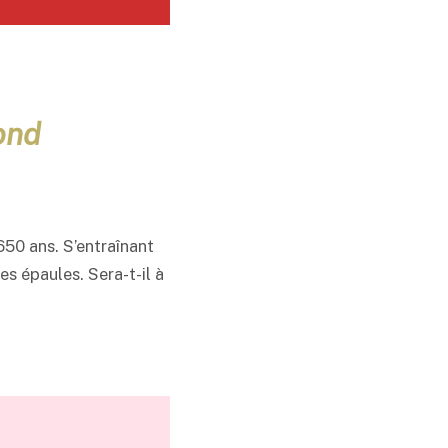
ond
650 ans. S’entraînant
es épaules. Sera-t-il à