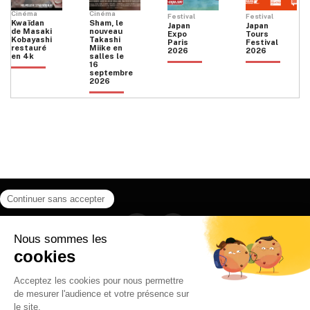
Cinéma
Cinéma
Festival
Festival
Kwaïdan
Sham, le
Japan
Japan
de Masaki
nouveau
Expo
Tours
Kobayashi
Takashi
Paris
Festival
restauré
Miike en
2026
2026
en 4k
salles le
16
septembre
2026
Facebook
Instagram
HOME
QUI SOMMES NOUS
CONTACT
POLITIQUE DE CONFIDENTIALITÉ
日本語