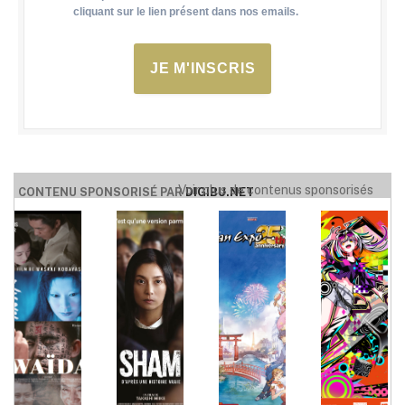
cliquant sur le lien présent dans nos emails.
JE M'INSCRIS
Voir plus de contenus sponsorisés
CONTENU SPONSORISÉ PAR
DIGIBU.NET