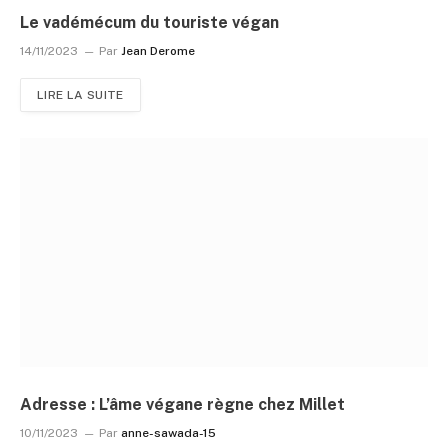
Le vadémécum du touriste végan
14/11/2023
Par
Jean Derome
LIRE LA SUITE
Adresse : L’âme végane règne chez Millet
10/11/2023
Par
anne-sawada-15