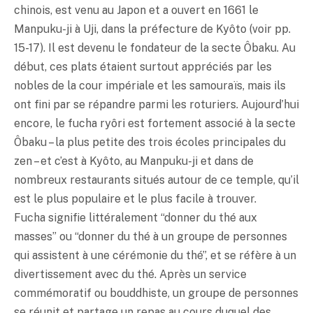
chinois, est venu au Japon et a ouvert en 1661 le
Manpuku-ji à Uji, dans la préfecture de Kyôto (voir pp.
15-17). Il est devenu le fondateur de la secte Ôbaku. Au
début, ces plats étaient surtout appréciés par les
nobles de la cour impériale et les samouraïs, mais ils
ont fini par se répandre parmi les roturiers. Aujourd’hui
encore, le fucha ryôri est fortement associé à la secte
Ôbaku – la plus petite des trois écoles principales du
zen – et c’est à Kyôto, au Manpuku-ji et dans de
nombreux restaurants situés autour de ce temple, qu’il
est le plus populaire et le plus facile à trouver.
Fucha signifie littéralement “donner du thé aux
masses” ou “donner du thé à un groupe de personnes
qui assistent à une cérémonie du thé”, et se réfère à un
divertissement avec du thé. Après un service
commémoratif ou bouddhiste, un groupe de personnes
se réunit et partage un repas au cours duquel des