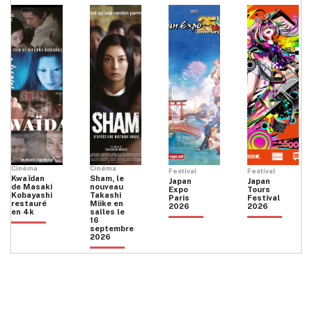
Cinéma
Cinéma
Festival
Festival
Kwaïdan
Sham, le
Japan
Japan
de Masaki
nouveau
Expo
Tours
Kobayashi
Takashi
Paris
Festival
restauré
Miike en
2026
2026
en 4k
salles le
16
septembre
2026