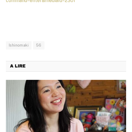
command=enter&mediaId=2301
Ishinomaki
56
A LIRE