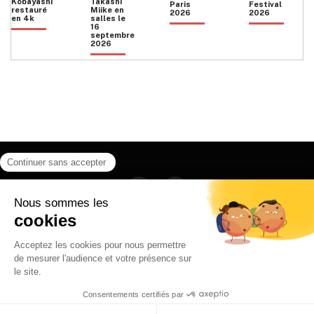
Kobayashi
Takashi
Paris
Festival
restauré
Miike en
2026
2026
en 4k
salles le
16
septembre
2026
Facebook
Instagram
HOME
QUI SOMMES NOUS
CONTACT
POLITIQUE DE CONFIDENTIALITÉ
日本語
© 2026 Ilyfunet communication