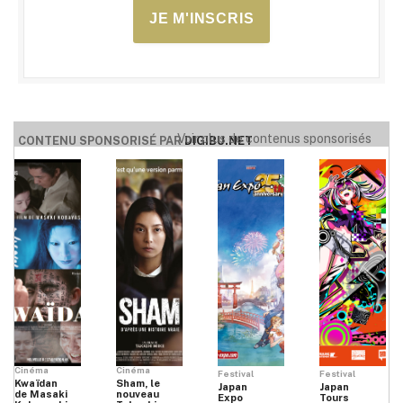
JE M'INSCRIS
Voir plus de contenus sponsorisés
CONTENU SPONSORISÉ PAR
DIGIBU.NET
Cinéma
Cinéma
Festival
Festival
Kwaïdan
Sham, le
Japan
Japan
de Masaki
nouveau
Expo
Tours