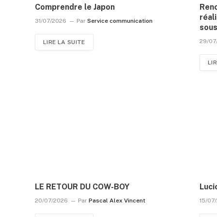
Comprendre le Japon
Renc
réal
31/07/2026
Par
Service communication
sous
29/07
LIRE LA SUITE
LI
LE RETOUR DU COW-BOY
Luci
20/07/2026
Par
Pascal Alex Vincent
15/07