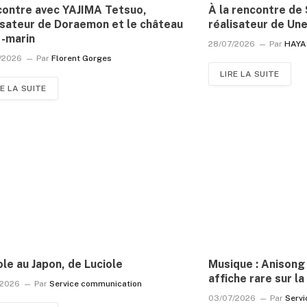
ontre avec YAJIMA Tetsuo,
À la rencontre de 
isateur de Doraemon et le château
réalisateur de Un
-marin
28/07/2026
Par
HAYA
/2026
Par
Florent Gorges
LIRE LA SUITE
RE LA SUITE
ole au Japon, de Luciole
Musique : Anisong
affiche rare sur 
/2026
Par
Service communication
03/07/2026
Par
Serv