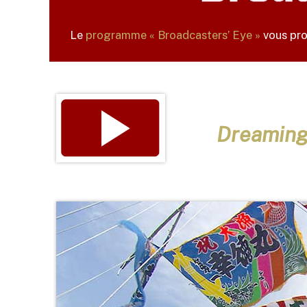
Le
programme « Broadcasters’ Eye »
vous prop
Dreaming 