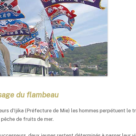
ssage du flambeau
eurs d’Ijika (Préfecture de Mie) les hommes perpétuent le t
 pêche de fruits de mer.
successeurs, deux jeunes restent déterminés à passer leur vi