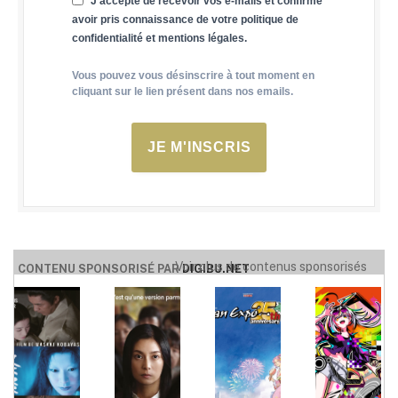
J'accepte de recevoir vos e-mails et confirme
avoir pris connaissance de votre politique de
confidentialité et mentions légales.
Vous pouvez vous désinscrire à tout moment en
cliquant sur le lien présent dans nos emails.
JE M'INSCRIS
Voir plus de contenus sponsorisés
CONTENU SPONSORISÉ PAR
DIGIBU.NET