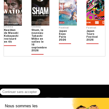
Cinéma
Cinéma
Festival
Festival
Kwaïdan
Sham, le
Japan
Japan
de Masaki
nouveau
Expo
Tours
Kobayashi
Takashi
Paris
Festival
restauré
Miike en
2026
2026
en 4k
salles le
16
septembre
2026
Facebook
Instagram