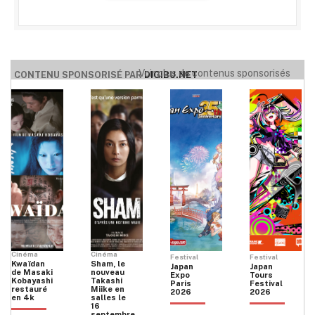
Voir plus de contenus sponsorisés
CONTENU SPONSORISÉ PAR
DIGIBU.NET
Cinéma
Cinéma
Festival
Festival
Kwaïdan
Sham, le
Japan
Japan
de Masaki
nouveau
Expo
Tours
Kobayashi
Takashi
Paris
Festival
restauré
Miike en
2026
2026
en 4k
salles le
16
septembre