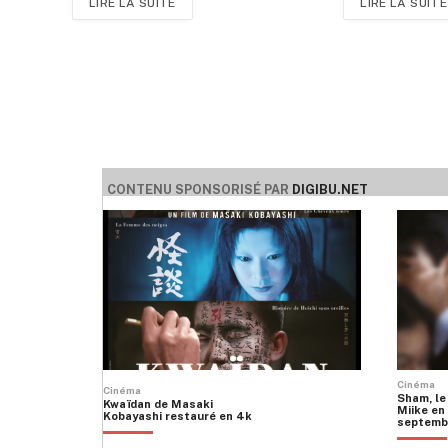
LIRE LA SUITE
LIRE LA SUITE
CONTENU SPONSORISÉ PAR
DIGIBU.NET
Cinéma
Cinéma
Sham, le
Kwaïdan de Masaki
Miike en 
Kobayashi restauré en 4k
septemb