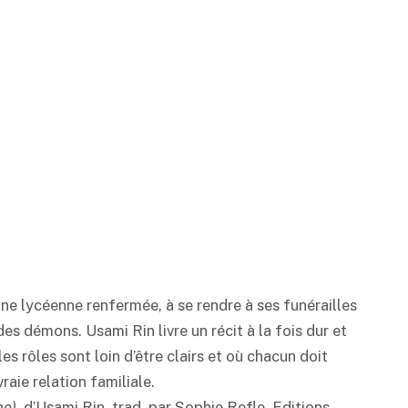
ne lycéenne renfermée, à se rendre à ses funérailles
s démons. Usami Rin livre un récit à la fois dur et
les rôles sont loin d’être clairs et où chacun doit
aie relation familiale.
e),
d’Usami Rin, trad. par Sophie Refle, Editions