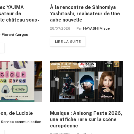
vec YAJIMA
À la rencontre de Shinomiya
sateur de
Yoshitoshi, réalisateur de Une
le château sous-
aube nouvelle
28/07/2026
Par
HAYASHI Mizue
r
Florent Gorges
LIRE LA SUITE
pon, de Luciole
Musique : Anisong Festa 2026,
une affiche rare sur la scène
r
Service communication
européenne