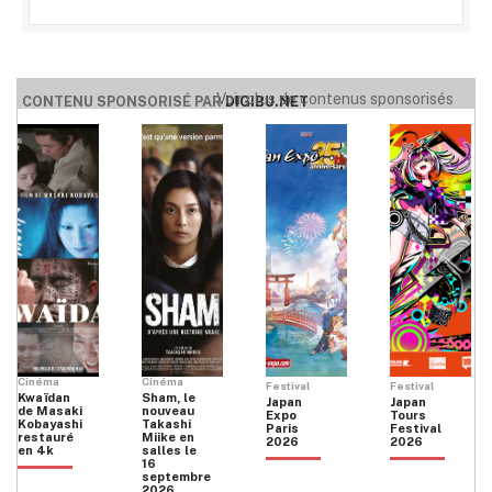
Voir plus de contenus sponsorisés
CONTENU SPONSORISÉ PAR
DIGIBU.NET
Cinéma
Cinéma
Festival
Festival
Kwaïdan
Sham, le
Japan
Japan
de Masaki
nouveau
Expo
Tours
Kobayashi
Takashi
Paris
Festival
restauré
Miike en
2026
2026
en 4k
salles le
16
septembre
2026