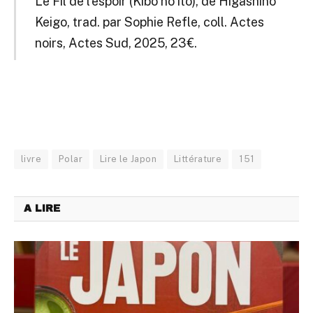
Le Fil de l’espoir (Kibô no ito), de Higashino
Keigo
, trad. par Sophie Refle, coll. Actes
noirs, Actes Sud, 2025, 23 €.
livre
Polar
Lire le Japon
Littérature
151
A LIRE