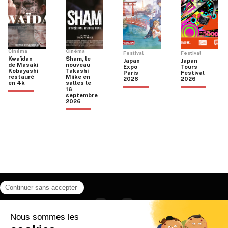
Cinéma
Cinéma
Festival
Festival
Kwaïdan
Sham, le
Japan
Japan
de Masaki
nouveau
Expo
Tours
Kobayashi
Takashi
Paris
Festival
restauré
Miike en
2026
2026
en 4k
salles le
16
septembre
2026
Facebook
Instagram