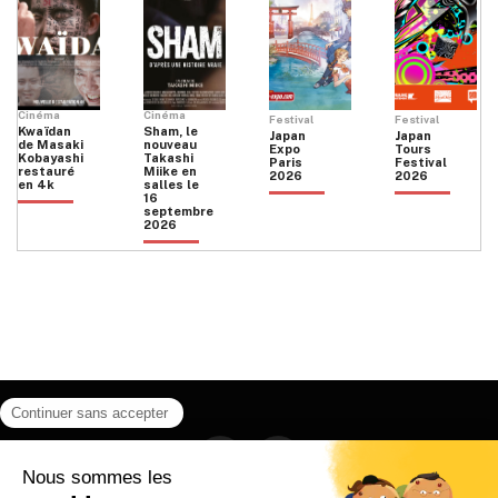
Cinéma
Cinéma
Festival
Festival
Kwaïdan
Sham, le
Japan
Japan
de Masaki
nouveau
Expo
Tours
Kobayashi
Takashi
Paris
Festival
restauré
Miike en
2026
2026
en 4k
salles le
16
septembre
2026
Facebook
Instagram