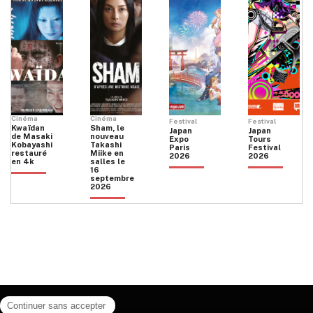
Cinéma
Cinéma
Festival
Festival
Kwaïdan
Sham, le
Japan
Japan
de Masaki
nouveau
Expo
Tours
Kobayashi
Takashi
Paris
Festival
restauré
Miike en
2026
2026
en 4k
salles le
16
septembre
2026