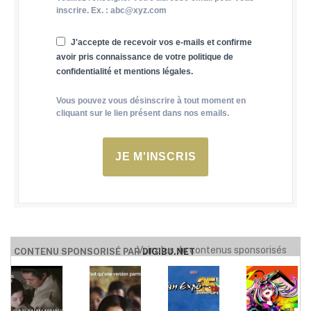
inscrire. Ex. : abc@xyz.com
J'accepte de recevoir vos e-mails et confirme
avoir pris connaissance de votre politique de
confidentialité et mentions légales.
Vous pouvez vous désinscrire à tout moment en
cliquant sur le lien présent dans nos emails.
JE M'INSCRIS
Voir plus de contenus sponsorisés
CONTENU SPONSORISÉ PAR
DIGIBU.NET