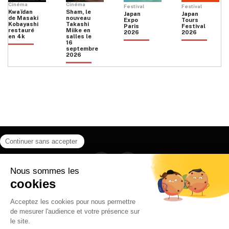
Cinéma
Cinéma
Festival
Festival
Kwaïdan
Sham, le
Japan
Japan
de Masaki
nouveau
Expo
Tours
Kobayashi
Takashi
Paris
Festival
restauré
Miike en
2026
2026
en 4k
salles le
16
septembre
2026
Facebook
Instagram
HOME
QUI SOMMES NOUS
CONTACT
POLITIQUE DE CONFIDENTIALITÉ
日本語