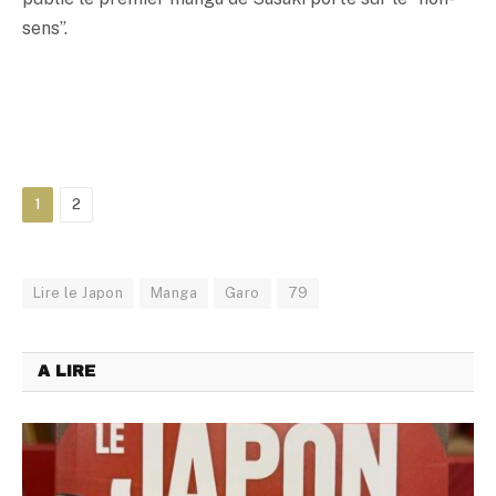
sens”.
1
2
Lire le Japon
Manga
Garo
79
A LIRE