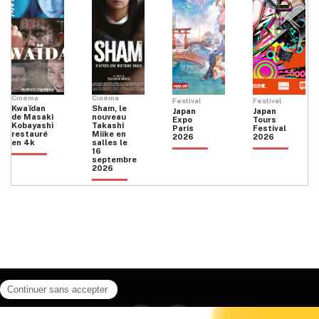
Cinéma
Cinéma
Festival
Festival
Kwaïdan
Sham, le
Japan
Japan
de Masaki
nouveau
Expo
Tours
Kobayashi
Takashi
Paris
Festival
restauré
Miike en
2026
2026
en 4k
salles le
16
septembre
2026