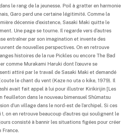
ans le rang de la jeunesse. Poil à gratter en harmonie
nais, Garo perd une certaine légitimité. Comme la
emière décennie d’existence, Sasaki Maki quitte le
ement. Une page se tourne. Il regarde vers d’autres
aisse entraîner par son imagination et invente des
 ouvrent de nouvelles perspectives. On en retrouve
anges histoires de la rue Pickles ou encore The Bad
ier comme Murakami Haruki dont l’œuvre se
 senti attiré par le travail de Sasaki Maki et demandé
coute le chant du vent (Kaze no uta o kike, 1979). Il
i avait fait appel à lui pour illustrer Kirikirijin [Les
it en feuilleton dans le nouveau bimensuel Shûmatsu
ion d’un village dans le nord-est de l’archipel. Si ces
ri !, on en retrouve beaucoup d’autres qui soulignent le
ujours consisté à bannir les situations figées pour créer
n France.