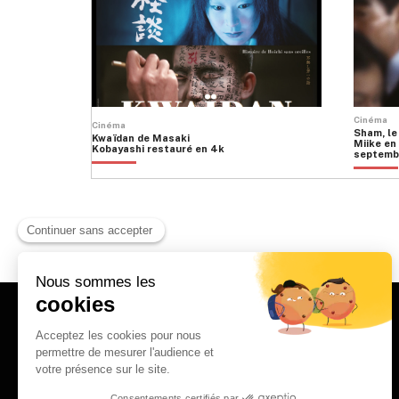
Cinéma
Cinéma
Sham, le
Kwaïdan de Masaki
Miike en 
Kobayashi restauré en 4k
septemb