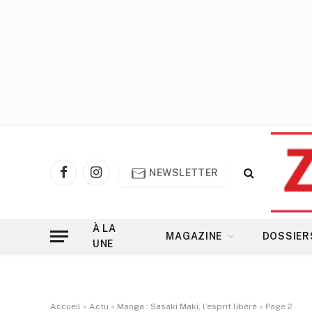
NEWSLETTER
Facebook
Instagram
À LA
MAGAZINE
DOSSIER
UNE
Accueil
»
Actu
»
Manga : Sasaki Maki, l’esprit libéré
»
Page 2