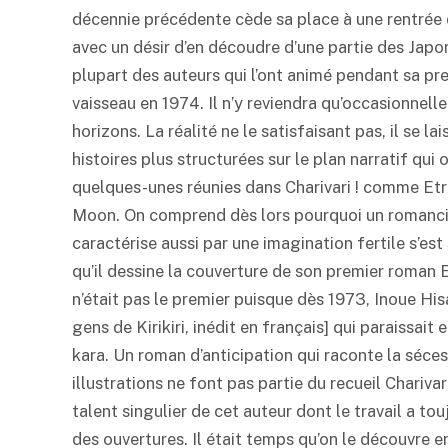
décennie précédente cède sa place à une rentrée d
avec un désir d’en découdre d’une partie des Japo
plupart des auteurs qui l’ont animé pendant sa pr
vaisseau en 1974. Il n’y reviendra qu’occasionnell
horizons. La réalité ne le satisfaisant pas, il se l
histoires plus structurées sur le plan narratif qui
quelques-unes réunies dans Charivari ! comme Etr
Moon. On comprend dès lors pourquoi un romanc
caractérise aussi par une imagination fertile s’est
qu’il dessine la couverture de son premier roman E
n’était pas le premier puisque dès 1973, Inoue Hisash
gens de Kirikiri, inédit en français] qui paraissa
kara. Un roman d’anticipation qui raconte la sécess
illustrations ne font pas partie du recueil Chariva
talent singulier de cet auteur dont le travail a to
des ouvertures. Il était temps qu’on le découvre e