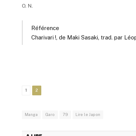
O. N.
Référence
Charivari !, de Maki Sasaki, trad. par Léo
1
2
Manga
Garo
79
Lire le Japon