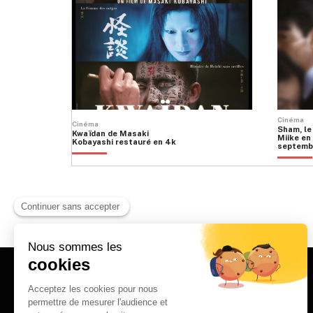
Cinéma
Cinéma
Sham, le
Kwaïdan de Masaki
Miike en 
Kobayashi restauré en 4k
septemb