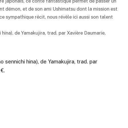
ore japonais, ce conte fantastique permet de passer un
t démon, et de son ami Ushimatsu dont la mission est
ce sympathique récit, nous révèle ici aussi son talent
 hina), de Yamakujira, trad. par Xavière Daumarie,
 sennichi hina), de Yamakujira, trad. par
€.