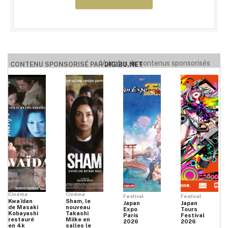
Voir plus de contenus sponsorisés
CONTENU SPONSORISÉ PAR
DIGIBU.NET
Cinéma
Cinéma
Festival
Festival
Kwaïdan
Sham, le
Japan
Japan
de Masaki
nouveau
Expo
Tours
Kobayashi
Takashi
Paris
Festival
restauré
Miike en
2026
2026
en 4k
salles le