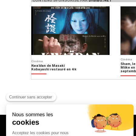
CONTENU SPONSORISÉ PAR
DIGIBU.NET
Cinéma
Cinéma
Sham, le
Kwaïdan de Masaki
Miike en 
Kobayashi restauré en 4k
septemb