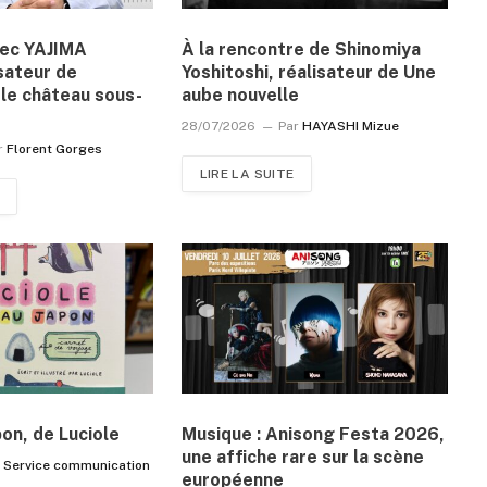
vec YAJIMA
À la rencontre de Shinomiya
sateur de
Yoshitoshi, réalisateur de Une
le château sous-
aube nouvelle
28/07/2026
Par
HAYASHI Mizue
r
Florent Gorges
LIRE LA SUITE
pon, de Luciole
Musique : Anisong Festa 2026,
une affiche rare sur la scène
r
Service communication
européenne