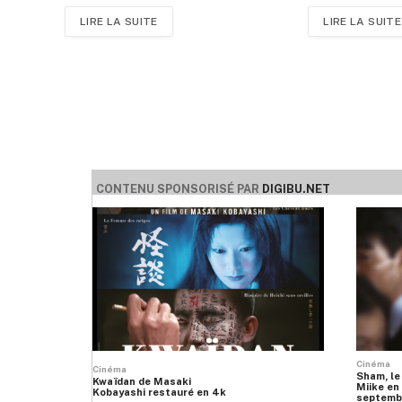
LIRE LA SUITE
LIRE LA SUITE
CONTENU SPONSORISÉ PAR
DIGIBU.NET
Cinéma
Cinéma
Sham, le
Kwaïdan de Masaki
Miike en 
Kobayashi restauré en 4k
septemb