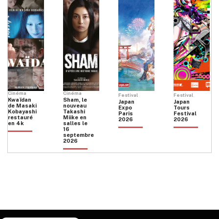
Cinéma
Cinéma
Festival
Festival
Kwaïdan
Sham, le
Japan
Japan
de Masaki
nouveau
Expo
Tours
Kobayashi
Takashi
Paris
Festival
restauré
Miike en
2026
2026
en 4k
salles le
16
septembre
2026