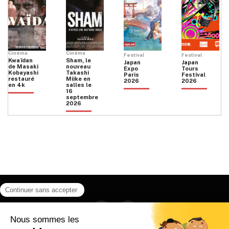
Cinéma
Cinéma
Festival
Festival
Kwaïdan
Sham, le
Japan
Japan
de Masaki
nouveau
Expo
Tours
Kobayashi
Takashi
Paris
Festival
restauré
Miike en
2026
2026
en 4k
salles le
16
septembre
2026
Facebook
Instagram