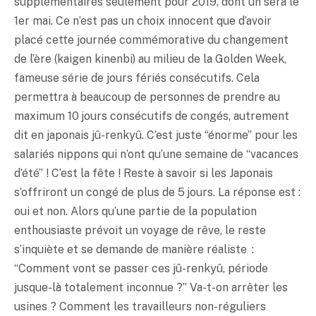
supplémentaires seulement pour 2019, dont un sera le
1er mai. Ce n’est pas un choix innocent que d’avoir
placé cette journée commémorative du changement
de l’ère (kaigen kinenbi) au milieu de la Golden Week,
fameuse série de jours fériés consécutifs. Cela
permettra à beaucoup de personnes de prendre au
maximum 10 jours consécutifs de congés, autrement
dit en japonais jû-renkyû. C’est juste “énorme” pour les
salariés nippons qui n’ont qu’une semaine de “vacances
d’été” ! C’est la fête ! Reste à savoir si les Japonais
s’offriront un congé de plus de 5 jours. La réponse est :
oui et non. Alors qu’une partie de la population
enthousiaste prévoit un voyage de rêve, le reste
s’inquiète et se demande de manière réaliste :
“Comment vont se passer ces jû-renkyû, période
jusque-là totalement inconnue ?” Va-t-on arrêter les
usines ? Comment les travailleurs non-réguliers