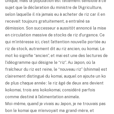
unique, mais la population est tellement sensible à ce
sujet que la déclaration du ministre de l’Agriculture,
selon laquelle il n’a jamais eu à acheter de riz car il en
recevait toujours gratuitement, a entraîné sa
démission. Son successeur a aussitôt annoncé la mise
en circulation massive de stocks de riz d’urgence. Ce
qui m’intéresse ici, c’est l’attention nouvelle portée au
riz de stock, autrement dit au riz ancien, ou komai. Le
mot ko signifie “ancien”, et mai est une des lectures de
l’idéogramme qui désigne le “riz”. Au Japon, où la
fraîcheur du riz est reine, le “nouveau riz” (shinmai) est
clairement distingué du komai, auquel on ajoute un ko
de plus chaque année : le riz âgé de deux ans devient
kokomai, trois ans kokokomai, considéré parfois
comme destiné à l’alimentation animale.
Moi-même, quand je vivais au Japon, je ne trouvais pas
bon le komai que m’envoyait ma grand-mère, et