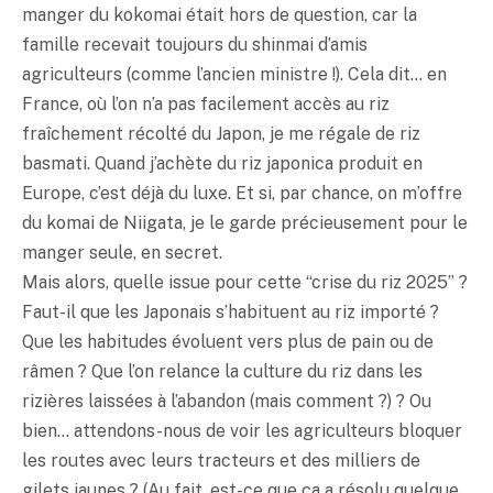
manger du kokomai était hors de question, car la
famille recevait toujours du shinmai d’amis
agriculteurs (comme l’ancien ministre !). Cela dit… en
France, où l’on n’a pas facilement accès au riz
fraîchement récolté du Japon, je me régale de riz
basmati. Quand j’achète du riz japonica produit en
Europe, c’est déjà du luxe. Et si, par chance, on m’offre
du komai de Niigata, je le garde précieusement pour le
manger seule, en secret.
Mais alors, quelle issue pour cette “crise du riz 2025” ?
Faut-il que les Japonais s’habituent au riz importé ?
Que les habitudes évoluent vers plus de pain ou de
râmen ? Que l’on relance la culture du riz dans les
rizières laissées à l’abandon (mais comment ?) ? Ou
bien… attendons-nous de voir les agriculteurs bloquer
les routes avec leurs tracteurs et des milliers de
gilets jaunes ? (Au fait, est-ce que ça a résolu quelque