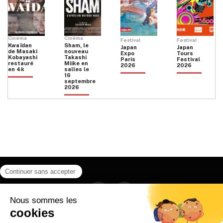
Cinéma
Cinéma
Festival
Festival
Kwaïdan
Sham, le
Japan
Japan
de Masaki
nouveau
Expo
Tours
Kobayashi
Takashi
Paris
Festival
restauré
Miike en
2026
2026
en 4k
salles le
16
septembre
2026
Facebook
Instagram