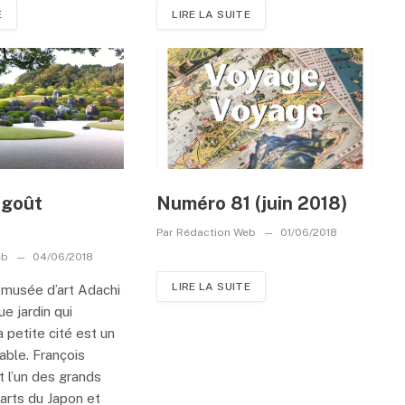
E
LIRE LA SUITE
 goût
Numéro 81 (juin 2018)
Par
Rédaction Web
01/06/2018
eb
04/06/2018
LIRE LA SUITE
 musée d’art Adachi
e jardin qui
a petite cité est un
able. François
ut l’un des grands
 arts du Japon et