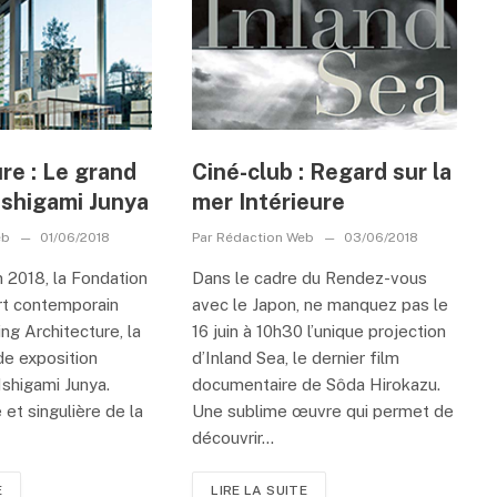
re : Le grand
Ciné-club : Regard sur la
’Ishigami Junya
mer Intérieure
eb
01/06/2018
Par
Rédaction Web
03/06/2018
n 2018, la Fondation
Dans le cadre du Rendez-vous
art contemporain
avec le Japon, ne manquez pas le
ng Architecture, la
16 juin à 10h30 l’unique projection
de exposition
d’Inland Sea, le dernier film
Ishigami Junya.
documentaire de Sôda Hirokazu.
 et singulière de la
Une sublime œuvre qui permet de
découvrir...
E
LIRE LA SUITE