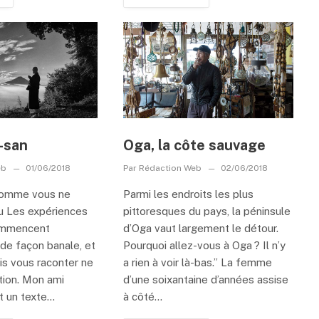
-san
Oga, la côte sauvage
eb
01/06/2018
Par
Rédaction Web
02/06/2018
comme vous ne
Parmi les endroits les plus
vu Les expériences
pittoresques du pays, la péninsule
ommencent
d’Oga vaut largement le détour.
de façon banale, et
Pourquoi allez-vous à Oga ? Il n’y
ais vous raconter ne
a rien à voir là-bas.” La femme
tion. Mon ami
d’une soixantaine d’années assise
t un texte...
à côté...