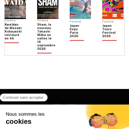
Cinéma
Cinéma
Festival
Festival
Kwaïdan
Sham, le
Japan
Japan
de Masaki
nouveau
Expo
Tours
Kobayashi
Takashi
Paris
Festival
restauré
Miike en
2026
2026
en 4k
salles le
16
septembre
2026
Facebook
Instagram
HOME
QUI SOMMES NOUS
CONTACT