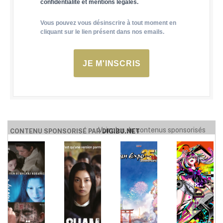
confidentialité et mentions légales.
Vous pouvez vous désinscrire à tout moment en
cliquant sur le lien présent dans nos emails.
JE M'INSCRIS
Voir plus de contenus sponsorisés
CONTENU SPONSORISÉ PAR
DIGIBU.NET