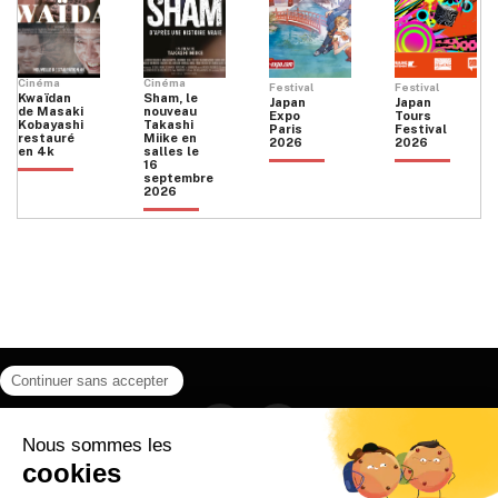
Cinéma
Cinéma
Festival
Festival
Kwaïdan
Sham, le
Japan
Japan
de Masaki
nouveau
Expo
Tours
Kobayashi
Takashi
Paris
Festival
restauré
Miike en
2026
2026
en 4k
salles le
16
septembre
2026
Facebook
Instagram
HOME
QUI SOMMES NOUS
CONTACT