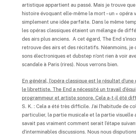
artistique appartient au passé. Mais je trouve que
histoire évoquant elle-même la mort – un « opéra v
simplement une idée parfaite. Dans le même temp
les opéras classiques étaient un mélange de diffé
des airs plus anciens. A cet égard, The End s’insc
retrouve des airs et des récitatifs. Néanmoins, j
sons électroniques et dubstep n’ont rien à voir av
scandale à Paris (rires). Nous verrons bien.
En général, l’opéra classique est le résultat d’un
le librettiste. The End a nécessité un travail d’é
programmeur et artiste sonore. Cela a-t-il été diff
S. K. : Cela a été très difficile. J’ai l’habitude d
particulier, la partie musicale et la partie visuel
savait pas vraiment comment serait l’étape suivante
d’interminables discussions. Nous nous disputions