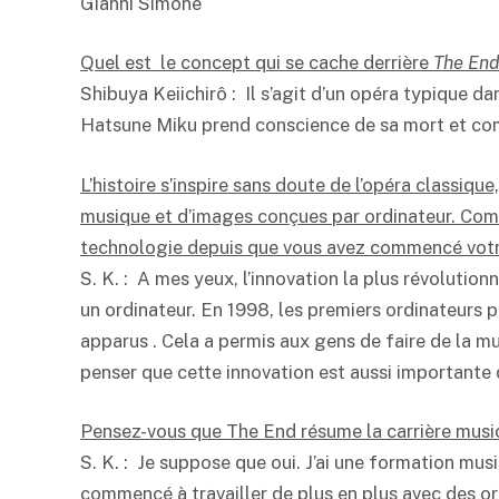
Gianni Simone
Quel est le concept qui se cache derrière
The En
Shibuya Keiichirô : Il s’agit d’un opéra typique dan
Hatsune Miku prend conscience de sa mort et com
L’histoire s’inspire sans doute de l’opéra classiqu
musique et d’images conçues par ordinateur. Comm
technologie depuis que vous avez commencé votre
S. K. : A mes yeux, l’innovation la plus révolution
un ordinateur. En 1998, les premiers ordinateurs 
apparus . Cela a permis aux gens de faire de la mu
penser que cette innovation est aussi importante q
Pensez-vous que The End résume la carrière music
S. K. : Je suppose que oui. J’ai une formation mus
commencé à travailler de plus en plus avec des 