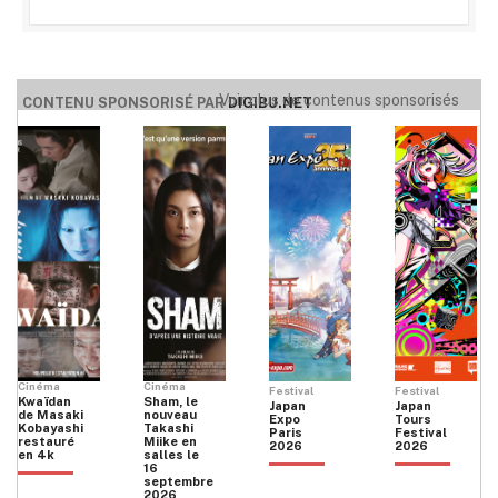
Voir plus de contenus sponsorisés
CONTENU SPONSORISÉ PAR
DIGIBU.NET
Cinéma
Cinéma
Festival
Festival
Kwaïdan
Sham, le
Japan
Japan
de Masaki
nouveau
Expo
Tours
Kobayashi
Takashi
Paris
Festival
restauré
Miike en
2026
2026
en 4k
salles le
16
septembre
2026