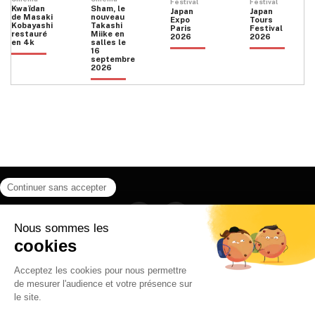
Festival
Festival
Kwaïdan
Sham, le
Japan
Japan
de Masaki
nouveau
Expo
Tours
Kobayashi
Takashi
Paris
Festival
restauré
Miike en
2026
2026
en 4k
salles le
16
septembre
2026
Facebook
Instagram
HOME
QUI SOMMES NOUS
CONTACT
POLITIQUE DE CONFIDENTIALITÉ
日本語