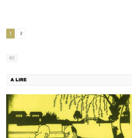
1
2
82
A LIRE