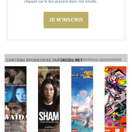
cliquant sur le lien présent dans nos emails.
JE M'INSCRIS
Voir plus de contenus sponsorisés
CONTENU SPONSORISÉ PAR
DIGIBU.NET