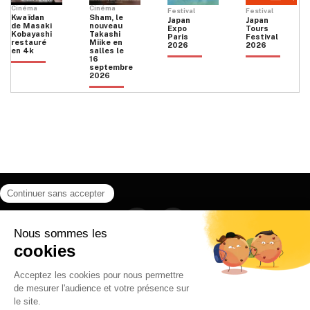
Cinéma
Cinéma
Festival
Festival
Kwaïdan
Sham, le
Japan
Japan
de Masaki
nouveau
Expo
Tours
Kobayashi
Takashi
Paris
Festival
restauré
Miike en
2026
2026
en 4k
salles le
16
septembre
2026
Facebook
Instagram
HOME
QUI SOMMES NOUS
CONTACT
POLITIQUE DE CONFIDENTIALITÉ
日本語