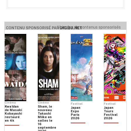
Voir plus de contenus sponsorisés
CONTENU SPONSORISÉ PAR
DIGIBU.NET
Cinéma
Cinéma
Festival
Festival
Kwaïdan
Sham, le
Japan
Japan
de Masaki
nouveau
Expo
Tours
Kobayashi
Takashi
Paris
Festival
restauré
Miike en
2026
2026
en 4k
salles le
16
septembre