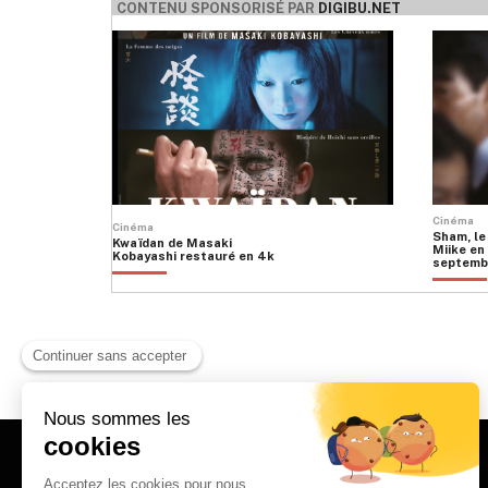
CONTENU SPONSORISÉ PAR
DIGIBU.NET
Cinéma
Cinéma
Sham, le
Kwaïdan de Masaki
Miike en 
Kobayashi restauré en 4k
septemb