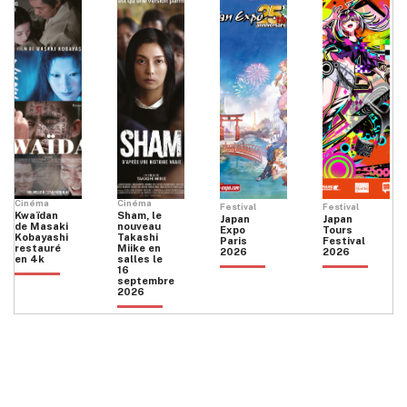
Cinéma
Cinéma
Festival
Festival
Kwaïdan
Sham, le
Japan
Japan
de Masaki
nouveau
Expo
Tours
Kobayashi
Takashi
Paris
Festival
restauré
Miike en
2026
2026
en 4k
salles le
16
septembre
2026