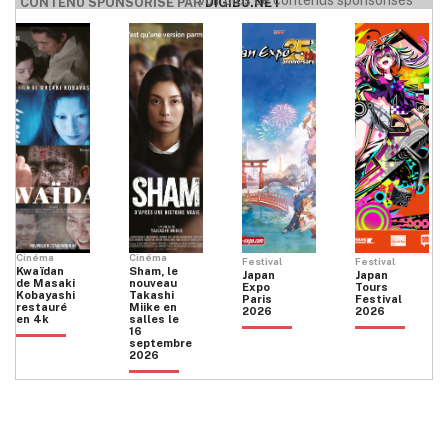
CONTENU SPONSORISÉ PAR
DIGIBU.NET
Cinéma
Cinéma
Festival
Festival
Kwaïdan
Sham, le
Japan
Japan
de Masaki
nouveau
Expo
Tours
Kobayashi
Takashi
Paris
Festival
restauré
Miike en
2026
2026
en 4k
salles le
16
septembre
2026