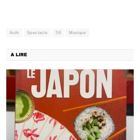
Aichi
Spectacle
36
Musique
A LIRE