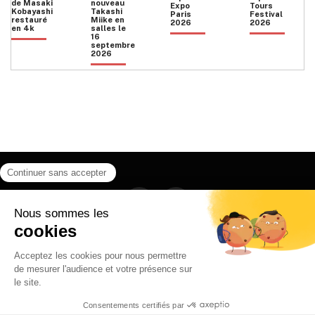
de Masaki
nouveau
Expo
Tours
Kobayashi
Takashi
Paris
Festival
restauré
Miike en
2026
2026
en 4k
salles le
16
septembre
2026
Facebook
Instagram
HOME
QUI SOMMES NOUS
CONTACT
POLITIQUE DE CONFIDENTIALITÉ
日本語
© 2026 Ilyfunet communication