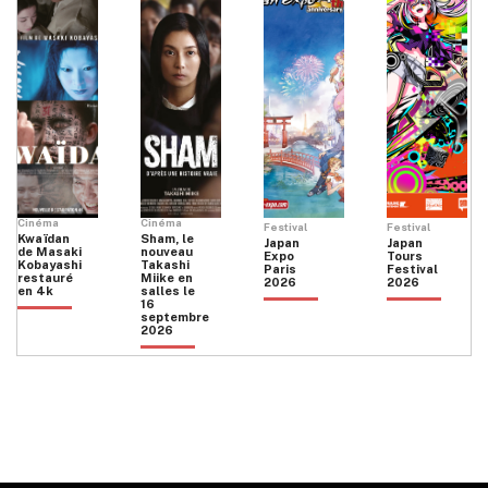
Cinéma
Cinéma
Festival
Festival
Kwaïdan
Sham, le
Japan
Japan
de Masaki
nouveau
Expo
Tours
Kobayashi
Takashi
Paris
Festival
restauré
Miike en
2026
2026
en 4k
salles le
16
septembre
2026