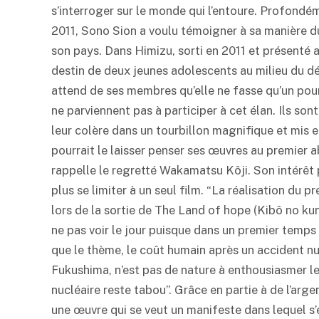
s’interroger sur le monde qui l’entoure. Profond
2011, Sono Sion a voulu témoigner à sa manière d
son pays. Dans Himizu, sorti en 2011 et présenté a
destin de deux jeunes adolescents au milieu du dé
attend de ses membres qu’elle ne fasse qu’un po
ne parviennent pas à participer à cet élan. Ils so
leur colère dans un tourbillon magnifique et mis e
pourrait le laisser penser ses œuvres au premier 
rappelle le regretté Wakamatsu Kôji. Son intérêt
plus se limiter à un seul film. “La réalisation du pr
lors de la sortie de The Land of hope (Kibô no kuni
ne pas voir le jour puisque dans un premier temps il
que le thème, le coût humain après un accident nu
Fukushima, n’est pas de nature à enthousiasmer le
nucléaire reste tabou”. Grâce en partie à de l’ar
une œuvre qui se veut un manifeste dans lequel s’