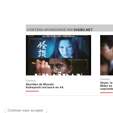
CONTENU SPONSORISÉ PAR
DIGIBU.NET
Cinéma
Cinéma
Sham, le
Kwaïdan de Masaki
Miike en 
Kobayashi restauré en 4k
septemb