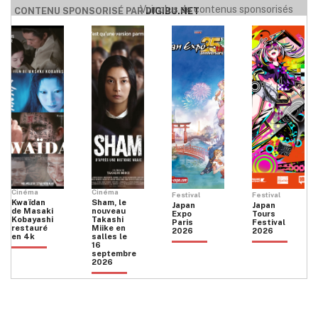
Voir plus de contenus sponsorisés
CONTENU SPONSORISÉ PAR
DIGIBU.NET
Cinéma
Cinéma
Festival
Festival
Kwaïdan
Sham, le
Japan
Japan
de Masaki
nouveau
Expo
Tours
Kobayashi
Takashi
Paris
Festival
restauré
Miike en
2026
2026
en 4k
salles le
16
septembre
2026