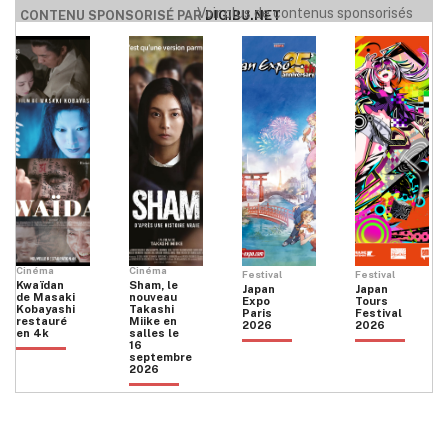
Voir plus de contenus sponsorisés
CONTENU SPONSORISÉ PAR
DIGIBU.NET
Cinéma
Cinéma
Festival
Festival
Kwaïdan
Sham, le
Japan
Japan
de Masaki
nouveau
Expo
Tours
Kobayashi
Takashi
Paris
Festival
restauré
Miike en
2026
2026
en 4k
salles le
16
septembre
2026