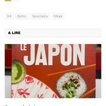
64
Kyôto
Spectacle
Shiga
A LIRE